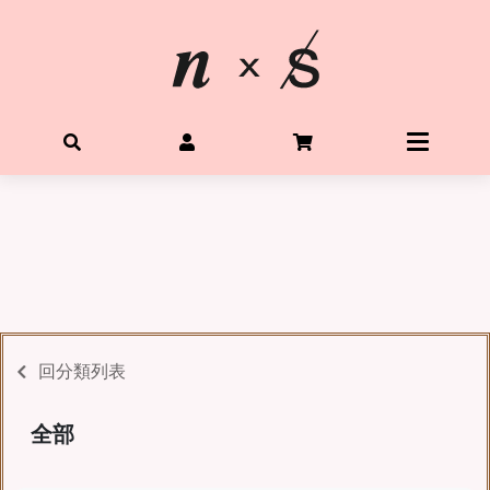
首頁
關於星光水晶
所有水晶商品
體驗Diy水晶手鍊
客製生命靈數手鍊
購物需知
回分類列表
Q&A
全部
聯絡我們