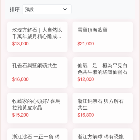
排序
玫瑰方解石｜大自然以
雪寶頂海藍寶
千萬年歲月精心雕成的
「白玫瑰」
$13,000
$21,000
孔雀石與藍銅礦共生
仙氣十足，極為罕見白
色共生礦的瑤崗仙螢石
$16,000
$12,000
收藏家的心頭好/ 喜馬
浙江鈣沸石 與方解石
拉雅黃皮水晶
共生
$15,200
$16,800
浙江沸石 一正一負 稀
浙江方解球 稀有恐龍