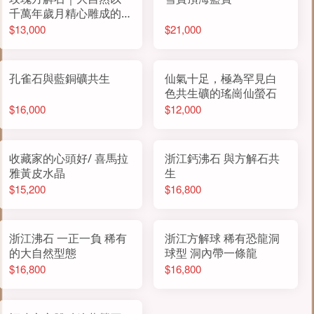
千萬年歲月精心雕成的
「白玫瑰」
$13,000
$21,000
孔雀石與藍銅礦共生
仙氣十足，極為罕見白
色共生礦的瑤崗仙螢石
$16,000
$12,000
收藏家的心頭好/ 喜馬拉
浙江鈣沸石 與方解石共
雅黃皮水晶
生
$15,200
$16,800
浙江沸石 一正一負 稀有
浙江方解球 稀有恐龍洞
的大自然型態
球型 洞內帶一條龍
$16,800
$16,800