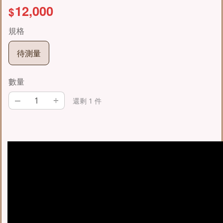
12,000
$
規格
待測量
數量
–
+
還剩 1 件