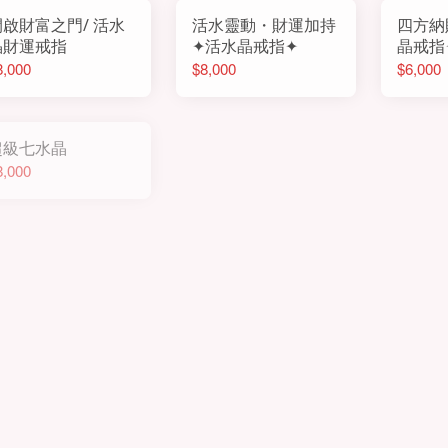
開啟財富之門/ 活水
活水靈動・財運加持
四方納
晶財運戒指
✦活水晶戒指✦
晶戒指
8,000
$8,000
$6,000
超級七水晶
8,000