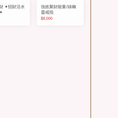
財 ✦招財活水
強效聚財能量/綠幽
✦
靈戒指
$8,000