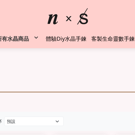
所有水晶商品
體驗Diy水晶手鍊
客製生命靈數手鍊
◍時尚水晶手鍊
水晶純銀戒指
水晶項鍊吊墜
✦空間風水能量擺件✦
✦能量周邊商品✦
水晶礦物標本
水晶礦物標本 (萬元以上)
螢石專區
◍客製生命靈數水晶手鍊
水晶手鍊設計師 創業班
序