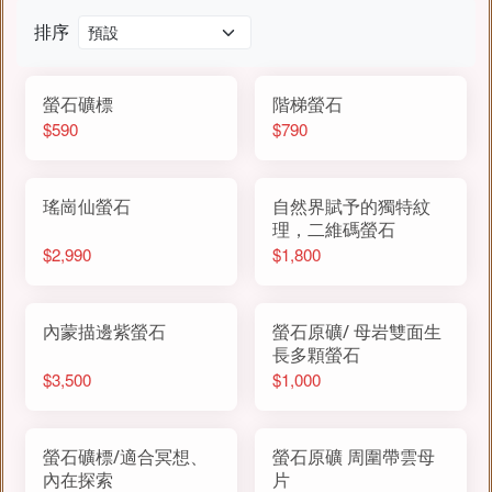
排序
螢石礦標
階梯螢石
$590
$790
瑤崗仙螢石
自然界賦予的獨特紋
理，二維碼螢石
$2,990
$1,800
內蒙描邊紫螢石
螢石原礦/ 母岩雙面生
長多顆螢石
$3,500
$1,000
螢石礦標/適合冥想、
螢石原礦 周圍帶雲母
內在探索
片