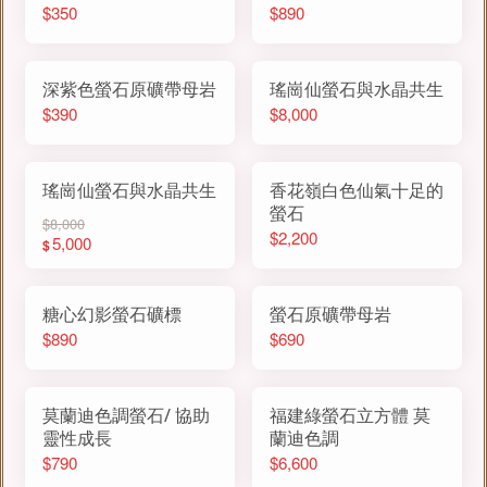
$350
$890
深紫色螢石原礦帶母岩
瑤崗仙螢石與水晶共生
$390
$8,000
瑤崗仙螢石與水晶共生
香花嶺白色仙氣十足的
螢石
$8,000
$2,200
5,000
$
糖心幻影螢石礦標
螢石原礦帶母岩
$890
$690
莫蘭迪色調螢石/ 協助
福建綠螢石立方體 莫
靈性成長
蘭迪色調
$790
$6,600