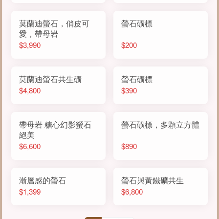
莫蘭迪螢石，俏皮可
螢石礦標
愛，帶母岩
$3,990
$200
莫蘭迪螢石共生礦
螢石礦標
$4,800
$390
帶母岩 糖心幻影螢石
螢石礦標，多顆立方體
絕美
$6,600
$890
漸層感的螢石
螢石與黃鐵礦共生
$1,399
$6,800