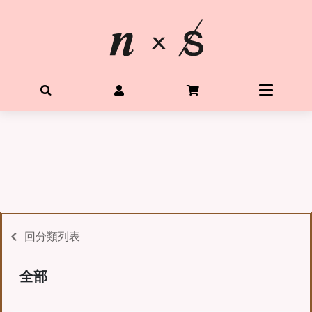
首頁
關於星光水晶
所有水晶商品
體驗Diy水晶手鍊
客製生命靈數手鍊
回分類列表
購物需知
全部
Q&A
聯絡我們