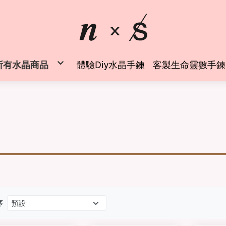
所有水晶商品
體驗Diy水晶手鍊
客製生命靈數手鍊
◍時尚水晶手鍊
水晶純銀戒指
水晶項鍊吊墜
✦空間風水能量擺件✦
✦能量周邊商品✦
水晶礦物標本
水晶礦物標本 (萬元以上)
螢石專區
◍客製生命靈數水晶手鍊
水晶手鍊設計師 創業班
序