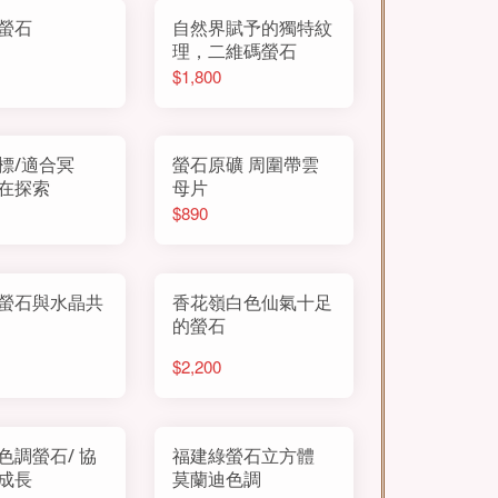
螢石
自然界賦予的獨特紋
理，二維碼螢石
$1,800
標/適合冥
螢石原礦 周圍帶雲
在探索
母片
$890
螢石與水晶共
香花嶺白色仙氣十足
的螢石
$2,200
色調螢石/ 協
福建綠螢石立方體
成長
莫蘭迪色調