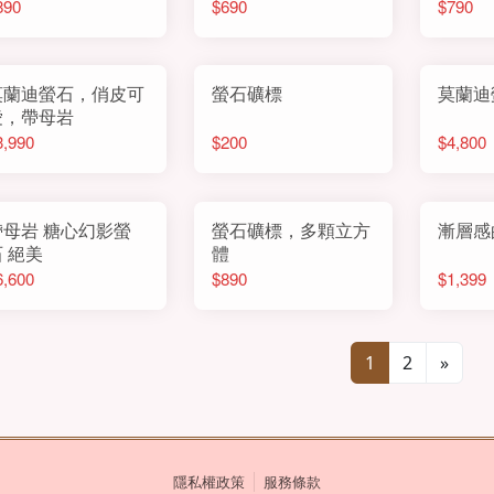
890
$690
$790
莫蘭迪螢石，俏皮可
螢石礦標
莫蘭迪
愛，帶母岩
3,990
$200
$4,800
帶母岩 糖心幻影螢
螢石礦標，多顆立方
漸層感
 絕美
體
6,600
$890
$1,399
1
2
»
隱私權政策
服務條款