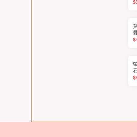
$
$
石
$