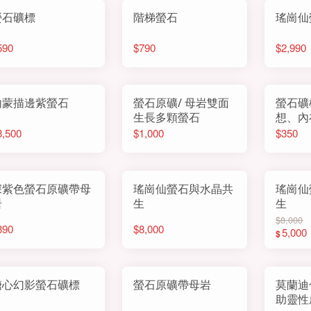
螢石礦標
階梯螢石
瑤崗仙
590
$790
$2,990
內蒙描邊紫螢石
螢石原礦/ 母岩雙面
螢石礦
生長多顆螢石
想、內
3,500
$1,000
$350
深紫色螢石原礦帶母
瑤崗仙螢石與水晶共
瑤崗仙
岩
生
生
$8,000
390
$8,000
5,000
$
糖心幻影螢石礦標
螢石原礦帶母岩
莫蘭迪
助靈性