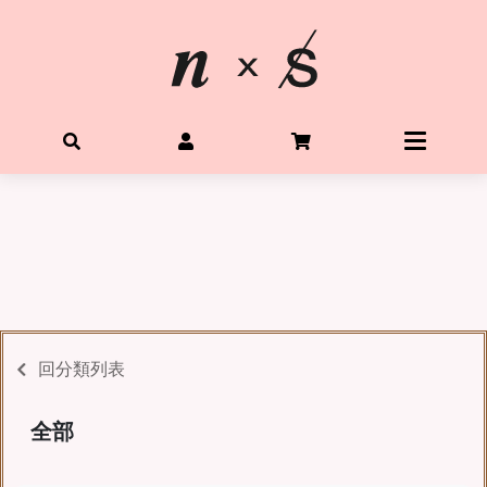
首頁
關於星光水晶
所有水晶商品
體驗Diy水晶手鍊
客製生命靈數手鍊
購物需知
回分類列表
Q&A
全部
聯絡我們