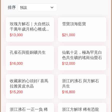
排序
玫瑰方解石｜大自然以
雪寶頂海藍寶
千萬年歲月精心雕成的
「白玫瑰」
$13,000
$21,000
孔雀石與藍銅礦共生
仙氣十足，極為罕見白
色共生礦的瑤崗仙螢石
$16,000
$12,000
收藏家的心頭好/ 喜馬
浙江鈣沸石 與方解石
拉雅黃皮水晶
共生
$15,200
$16,800
浙江沸石 一正一負 稀
浙江方解球 稀有恐龍