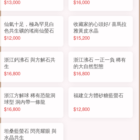
「白玫瑰」
$13,000
$16,000
仙氣十足，極為罕見白
收藏家的心頭好/ 喜馬拉
色共生礦的瑤崗仙螢石
雅黃皮水晶
$12,000
$15,200
浙江鈣沸石 與方解石共
浙江沸石 一正一負 稀有
生
的大自然型態
$16,800
$16,800
浙江方解球 稀有恐龍洞
福建立方體砂糖藍螢石
球型 洞內帶一條龍
$16,800
$12,800
坦桑藍螢石 閃亮耀眼 與
水晶共生