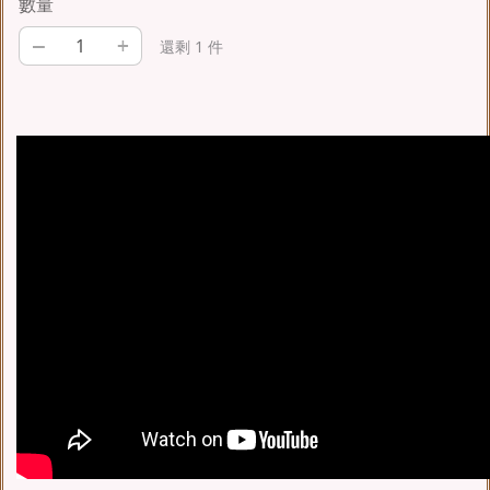
數量
–
+
還剩 1 件