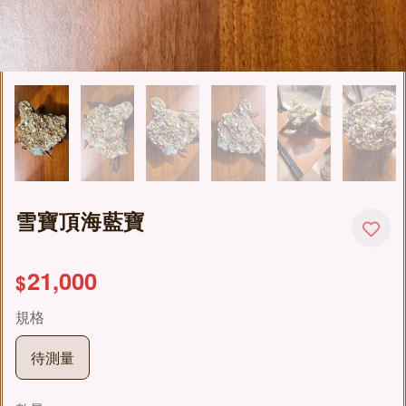
雪寶頂海藍寶
21,000
$
規格
待測量