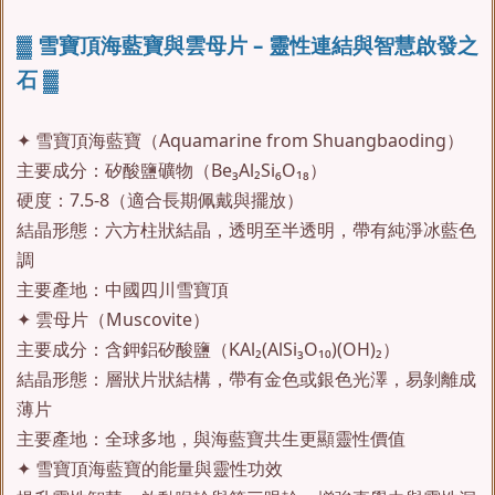
▓ 雪寶頂海藍寶與雲母片 – 靈性連結與智慧啟發之
石 ▓
✦ 雪寶頂海藍寶（Aquamarine from Shuangbaoding）
主要成分：矽酸鹽礦物（Be₃Al₂Si₆O₁₈）
硬度：7.5-8（適合長期佩戴與擺放）
結晶形態：六方柱狀結晶，透明至半透明，帶有純淨冰藍色
調
主要產地：中國四川雪寶頂
✦ 雲母片（Muscovite）
主要成分：含鉀鋁矽酸鹽（KAl₂(AlSi₃O₁₀)(OH)₂）
結晶形態：層狀片狀結構，帶有金色或銀色光澤，易剝離成
薄片
主要產地：全球多地，與海藍寶共生更顯靈性價值
✦ 雪寶頂海藍寶的能量與靈性功效