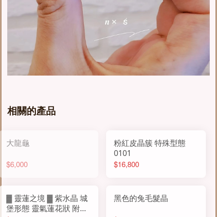
相關的產品
大龍龜
粉紅皮晶簇 特殊型態
0101
$6,000
$16,800
▓ 靈蓮之境 ▓ 紫水晶 城
黑色的兔毛髮晶
堡形態 靈氣蓮花狀 附底