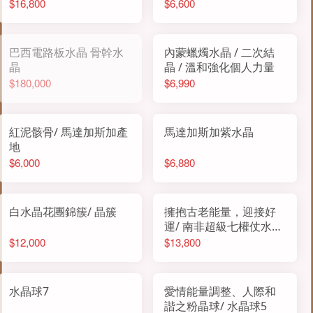
座
$16,800
$6,600
巴西電路板水晶 骨幹水
內蒙蠟燭水晶 / 二次結
晶
晶 / 溫和強化個人力量
$180,000
$6,990
紅泥骸骨/ 馬達加斯加產
馬達加斯加紫水晶
地
$6,000
$6,880
白水晶花團錦簇/ 晶簇
擁抱古老能量，迎接好
運/ 南非超級七權仗水晶
一對
$12,000
$13,800
水晶球7
愛情能量調整、人際和
諧之粉晶球/ 水晶球5