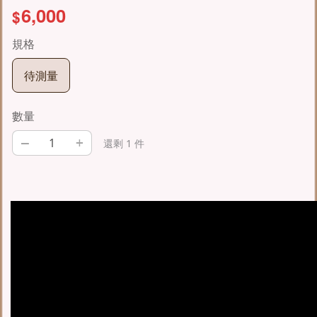
6,000
$
規格
待測量
數量
–
+
還剩 1 件