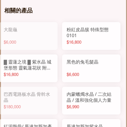
相關的產品
大龍龜
粉紅皮晶簇 特殊型態
0101
$6,000
$16,800
▓ 靈蓮之境 ▓ 紫水晶 城
黑色的兔毛髮晶
堡形態 靈氣蓮花狀 附底
座
$16,800
$6,600
巴西電路板水晶 骨幹水
內蒙蠟燭水晶 / 二次結
晶
晶 / 溫和強化個人力量
$180,000
$6,990
紅泥骸骨/ 馬達加斯加產
馬達加斯加紫水晶