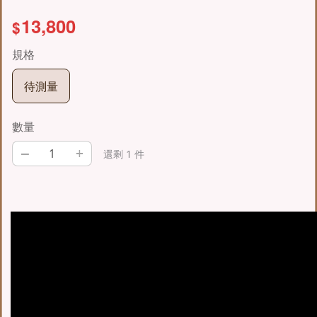
13,800
$
規格
待測量
數量
–
+
還剩 1 件