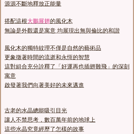
源源不斷地釋放正能量
搭配這根
的風化木
大鵬展翅
無論是外觀還是寓意 均展現出無與倫比的和諧
風化木的獨特紋理不僅是自然的藝術品
更象徵著時間的流逝和永恆的智慧
這對組合充分詮釋了「好運再也插翅難飛」的深刻
寓意
啟發著我們向著美好的未來邁進
古老的水晶總能吸引目光
讓人不禁思考，數百萬年前的地球上
這些水晶究竟經歷了怎樣的故事