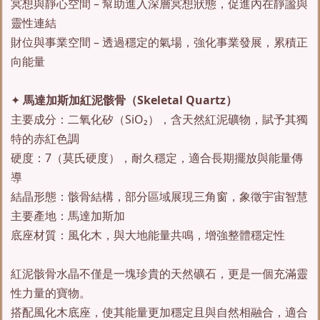
冥想與靜心空間 – 幫助進入深層冥想狀態，促進內在靜謐與
靈性連結
財位與事業空間 – 透過穩定的氣場，強化事業發展，累積正
向能量
✦
馬達加斯加紅泥骸骨（Skeletal Quartz）
主要成分：二氧化矽（SiO₂），含天然紅泥礦物，賦予其獨
特的赤紅色調
硬度：7（莫氏硬度），耐久穩定，適合長期擺放與能量傳
導
結晶形態：骸骨結構，部分區域展現三角窗，象徵宇宙智慧
主要產地：馬達加斯加
底座材質：風化木，與大地能量共鳴，增強整體穩定性
紅泥骸骨水晶不僅是一塊珍貴的天然礦石，更是一個充滿靈
性力量的寶物。
搭配風化木底座，使其能量更加穩定且與自然相融合，適合