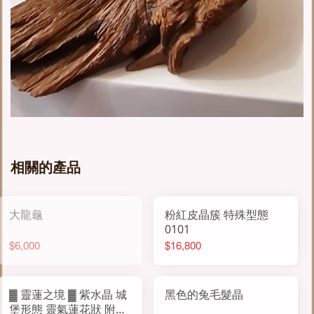
相關的產品
大龍龜
粉紅皮晶簇 特殊型態
0101
$6,000
$16,800
▓ 靈蓮之境 ▓ 紫水晶 城
黑色的兔毛髮晶
堡形態 靈氣蓮花狀 附底