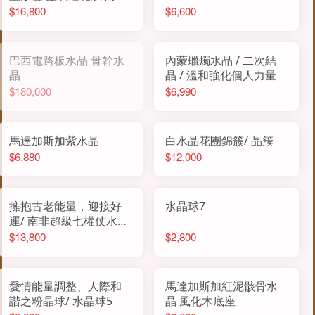
座
$16,800
$6,600
巴西電路板水晶 骨幹水
內蒙蠟燭水晶 / 二次結
晶
晶 / 溫和強化個人力量
$180,000
$6,990
馬達加斯加紫水晶
白水晶花團錦簇/ 晶簇
$6,880
$12,000
擁抱古老能量，迎接好
水晶球7
運/ 南非超級七權仗水晶
一對
$13,800
$2,800
愛情能量調整、人際和
馬達加斯加紅泥骸骨水
諧之粉晶球/ 水晶球5
晶 風化木底座