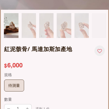
紅泥骸骨/ 馬達加斯加產地
6,000
$
規格
待測量
數量
–
+
還剩 1 件