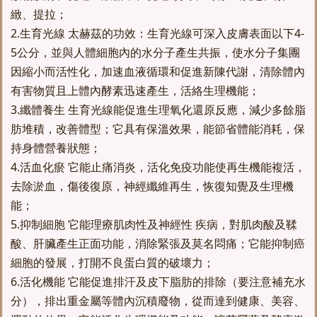
緻、提拉；
2.生育光線 太赫茲的功效：生育光線可深入皮膚表面以下4-
5公分，並與人體細胞內的水分子產生共振，使水分子集團
因縮小而活性化，加速血液循環和促進新陳代謝，清除體內
有害物質且上體內酵素迅速產生，活絡生理機能；
3.纖體養生 生育光線能促進生理氧化還原反應，減少多餘脂
肪堆積，改善體型；它具有保溫效果，能節省體能消耗，保
持身體營養狀態；
4.活血化瘀 它能止痛消炎，活化免疫功能使再生機能複活，
去除淤血，傷後復原，神經纖維再生，恢復知覺及生理機
能；
5.抑制細胞 它能理療肌肉性及神經性 疾病，對肌肉酸及鞣
酸、肝臟產生正面功能，消除緊張及莫名悶痛；它能抑制癌
細胞的發展，打開不良蛋白質的破壞力；
6.活化機能 它能促進排汗及皮下脂肪的排除（要注意補充水
分），排出重金屬等體內沉積廢物，從而達到健康、美容、