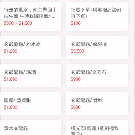
行走的風水，南京帶回 ∣
批發下單 (與客服討論好
端午節 午時親曬陽氣/藏
再下單)
納玄武神獸之氣
$390 ~ $1,200
$100
玄武龍龜/ 粉水晶
玄武龍龜/ 綠髮晶
$1,200
$3,500
玄武龍龜/ 瑪瑙
玄武龍龜/金曜石
$1,890
$900
龍龜/ 藍虎眼
玄武龍龜/ 骨幹
$1,800
$600
黃水晶龍龜
極光23 龍龜 (雕刻極致
選品)