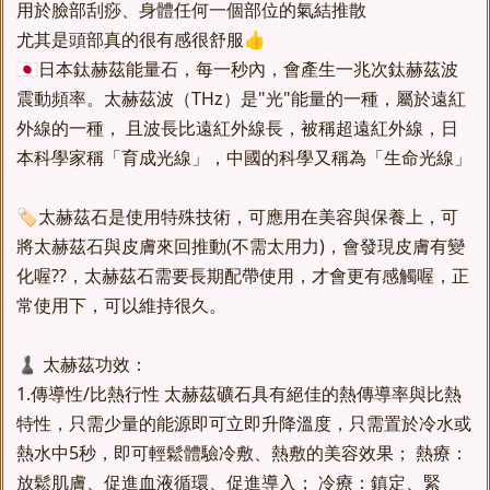
用於臉部刮痧、身體任何一個部位的氣結推散
尤其是頭部真的很有感很舒服👍
🇯🇵日本鈦赫茲能量石，每一秒內，會產生一兆次鈦赫茲波
震動頻率。太赫茲波（THz）是"光"能量的一種，屬於遠紅
外線的一種， 且波長比遠紅外線長，被稱超遠紅外線，日
本科學家稱「育成光線」，中國的科學又稱為「生命光線」
🏷太赫茲石是使用特殊技術，可應用在美容與保養上，可
將太赫茲石與皮膚來回推動(不需太用力)，會發現皮膚有變
化喔??，太赫茲石需要長期配帶使用，才會更有感觸喔，正
常使用下，可以維持很久。
♟️ 太赫茲功效：
1.傳導性/比熱行性 太赫茲礦石具有絕佳的熱傳導率與比熱
特性，只需少量的能源即可立即升降溫度，只需置於冷水或
熱水中5秒，即可輕鬆體驗冷敷、熱敷的美容效果； 熱療：
放鬆肌膚、促進血液循環、促進導入； 冷療：鎮定、緊