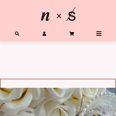
首頁
關於星光水晶
所有水晶商品
體驗Diy水晶手鍊
客製生命靈數手鍊
購物需知