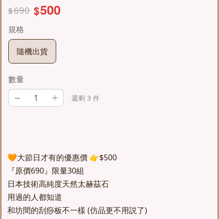
500
690
$
$
規格
隨機出貨
數量
–
+
還剩 3 件
🧡大節日才有的優惠價 👉$500
『原價690』限量30組
日本技術高純度天然太赫茲石
用過的人都知道
和坊間的刮痧板不一樣 (仿品更不用説了)