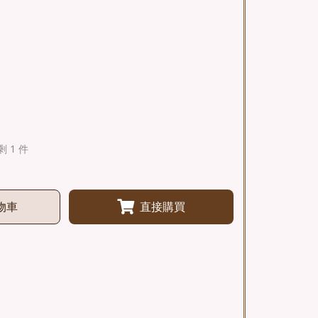
剩 1 件
物車
直接購買