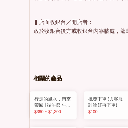
▍店面收銀台／開店者：
放於收銀台後方或收銀台內靠牆處，龍
相關的產品
行走的風水，南京
批發下單 (與客服
帶回 ∣ 端午節 午時
討論好再下單)
親曬陽氣/藏納玄
$390 ~ $1,200
$100
武神獸之氣