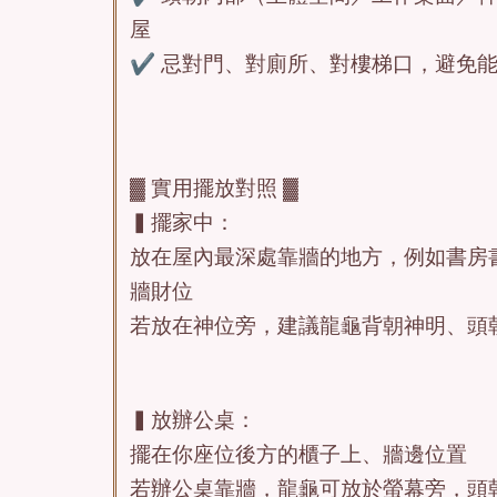
屋
✔ 忌對門、對廁所、對樓梯口，避免
▓ 實用擺放對照 ▓
▍擺家中：
放在屋內最深處靠牆的地方，例如書房
牆財位
若放在神位旁，建議龍龜背朝神明、頭
▍放辦公桌：
擺在你座位後方的櫃子上、牆邊位置
若辦公桌靠牆，龍龜可放於螢幕旁，頭