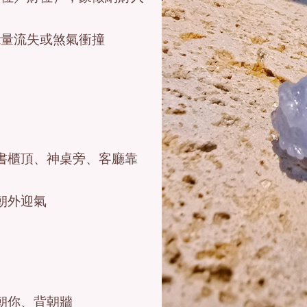
能量流失或煞氣衝撞
書櫃頂、神桌旁、客廳靠
朝外迎氣
朝你、背朝牆