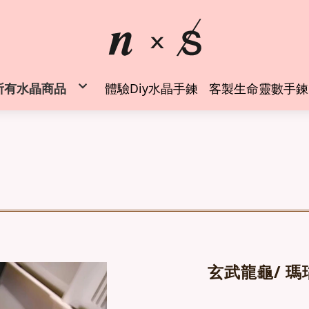
所有水晶商品
體驗Diy水晶手鍊
客製生命靈數手鍊
◍時尚水晶手鍊
水晶純銀戒指
水晶項鍊吊墜
✦空間風水能量擺件✦
✦能量周邊商品✦
水晶礦物標本
水晶礦物標本 (萬元以上)
螢石專區
◍客製生命靈數水晶手鍊
水晶手鍊設計師 創業班
玄武龍龜/ 瑪