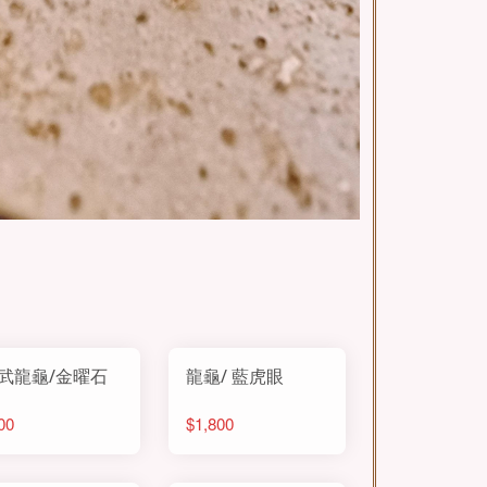
武龍龜/金曜石
龍龜/ 藍虎眼
00
$1,800