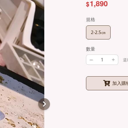
1,890
$
規格
2-2.5㎝
數量
–
+
還
加入購