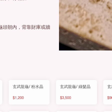
龜頭朝內，背靠財庫或牆
玄武龍龜/ 粉水晶
玄武龍龜/ 綠髮晶
玄
$1,200
$3,500
$9