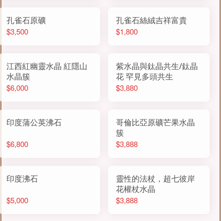
孔雀石原礦
孔雀石絲絨吉祥富貴
$3,500
$1,800
江西紅幽靈水晶 紅隱山
紫水晶與鈦晶共生/鈦晶
水晶簇
花 罕見多頭共生
$6,000
$3,880
印度蒲公英沸石
哥倫比亞原礦芒果水晶
簇
$6,800
$3,888
印度沸石
靈性的法杖，超七彼岸
花權杖水晶
$5,000
$3,888