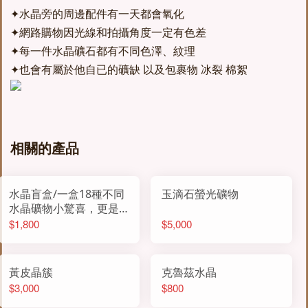
✦水晶旁的周邊配件有一天都會氧化
✦網路購物因光線和拍攝角度一定有色差
✦每一件水晶礦石都有不同色澤、紋理
✦也會有屬於他自已的礦缺 以及包裹物 冰裂 棉絮
相關的產品
水晶盲盒/一盒18種不同
玉滴石螢光礦物
水晶礦物小驚喜，更是
能量的載體
$1,800
$5,000
黃皮晶簇
克魯茲水晶
$3,000
$800