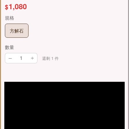
1,080
$
規格
方解石
數量
–
+
還剩 1 件