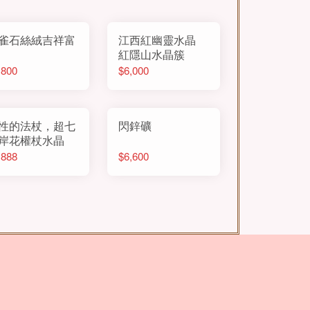
雀石絲絨吉祥富
江西紅幽靈水晶
紅隱山水晶簇
,800
$6,000
性的法杖，超七
閃鋅礦
岸花權杖水晶
,888
$6,600