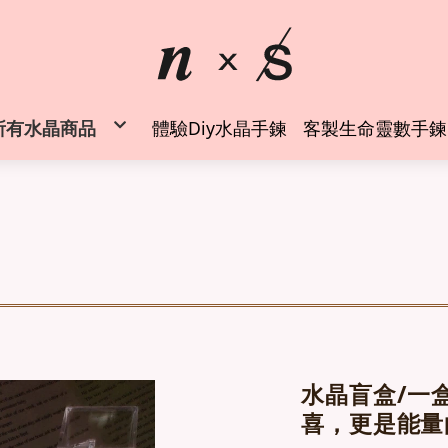
所有水晶商品
體驗Diy水晶手鍊
客製生命靈數手鍊
◍時尚水晶手鍊
水晶純銀戒指
水晶項鍊吊墜
✦空間風水能量擺件✦
✦能量周邊商品✦
水晶礦物標本
水晶礦物標本 (萬元以上)
螢石專區
◍客製生命靈數水晶手鍊
水晶手鍊設計師 創業班
水晶盲盒/一
喜，更是能量