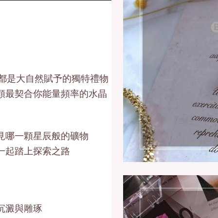
顆都是大自然賦予的獨特禮物
顆最契合你能量頻率的水晶
見哪一顆星辰般的礦物
一起踏上探索之路
沉澱與雕琢