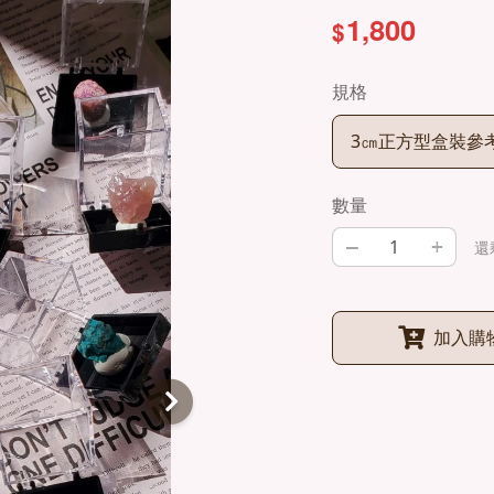
1,800
$
規格
3㎝正方型盒裝參
數量
–
+
還
加入購