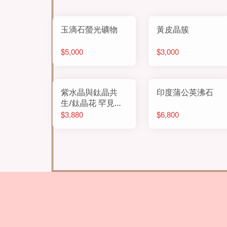
玉滴石螢光礦物
黃皮晶簇
$5,000
$3,000
紫水晶與鈦晶共
印度蒲公英沸石
生/鈦晶花 罕見多
頭共生
$3,880
$6,800