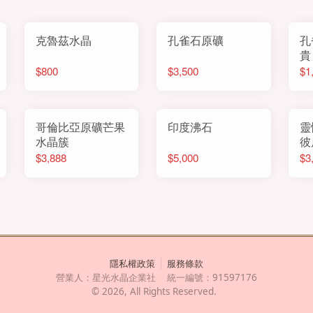
克魯茲水晶
孔雀石原礦
孔
貴
$800
$3,500
$1
哥倫比亞原礦芒果
印度沸石
靈
水晶簇
彼
$3,888
$5,000
$3
隱私權政策
服務條款
營業人：
星光水晶企業社
統一編號：
91597176
©
2026
, All Rights Reserved.