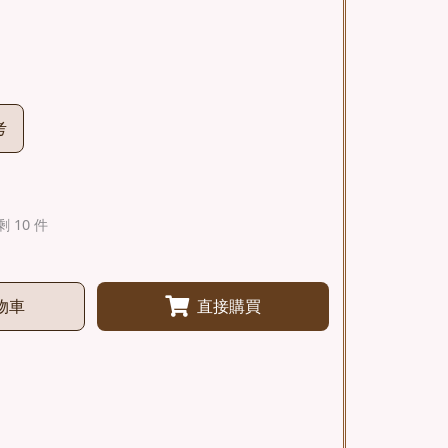
考
剩 10 件
物車
直接購買