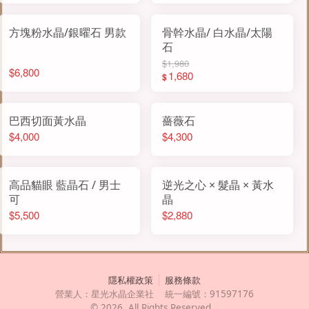
方塊粉水晶/銀曜石 男款
骨幹水晶/ 白水晶/太陽
石
$1,980
$6,800
1,680
$
巴西切面黃水晶
薔薇石
$4,000
$4,300
高品貓眼 藍晶石 / 男士
逆光之心 × 髮晶 × 黃水
可
晶
$5,500
$2,880
隱私權政策
服務條款
營業人：
星光水晶企業社
統一編號：
91597176
©
2026
, All Rights Reserved.