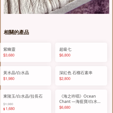
相關的產品
紫幽靈
超級七
$3,680
$6,800
黃水晶/白水晶
深紅色 石榴石素串
$1,980
$2,800
東陵玉/白水晶/拉長石
《海之吟唱》Ocean
Chant —海藍寶/白水晶/
$1,980
雙圈設計
$6,680
1,680
$