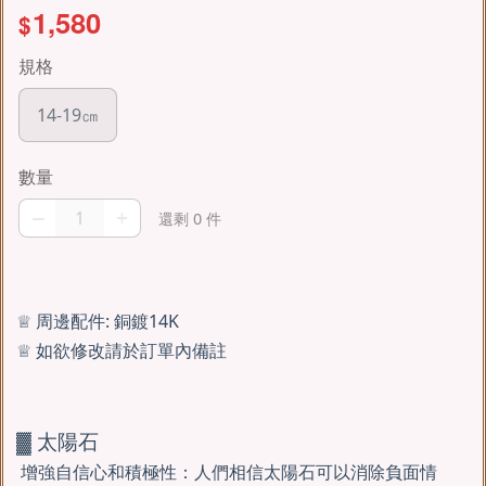
1,580
$
規格
14-19㎝
數量
–
+
還剩 0 件
♕︎ 周邊配件: 銅鍍14K
♕︎ 如欲修改請於訂單內備註
▓ 太陽石
增強自信心和積極性：人們相信太陽石可以消除負面情