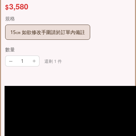
3,580
$
規格
15㎝ 如欲修改手圍請於訂單內備註
數量
–
+
還剩 1 件