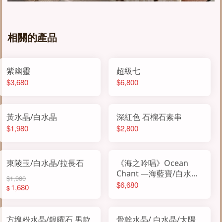
相關的產品
紫幽靈
超級七
$3,680
$6,800
黃水晶/白水晶
深紅色 石榴石素串
$1,980
$2,800
東陵玉/白水晶/拉長石
《海之吟唱》Ocean
Chant —海藍寶/白水晶/
$1,980
雙圈設計
$6,680
1,680
$
方塊粉水晶/銀曜石 男款
骨幹水晶/ 白水晶/太陽