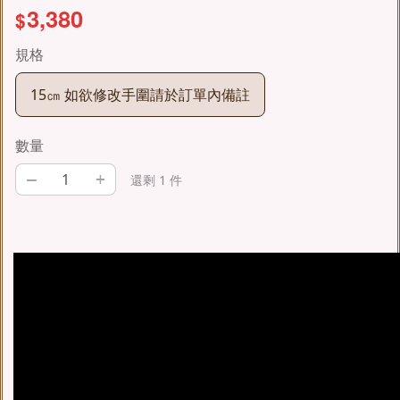
3,380
$
規格
15㎝ 如欲修改手圍請於訂單內備註
數量
–
+
還剩 1 件