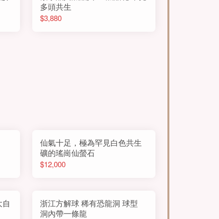
多頭共生
$3,880
仙氣十足，極為罕見白色共生
礦的瑤崗仙螢石
$12,000
大自
浙江方解球 稀有恐龍洞 球型
洞內帶一條龍