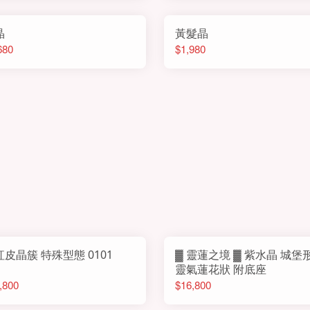
晶
黃髮晶
680
$1,980
紅皮晶簇 特殊型態 0101
▓ 靈蓮之境 ▓ 紫水晶 城堡
靈氣蓮花狀 附底座
,800
$16,800