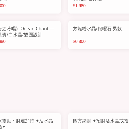
800
$1,980
之吟唱》Ocean Chant —
方塊粉水晶/銀曜石 男款
藍寶/白水晶/雙圈設計
680
$6,800
水靈動・財運加持 ✦活水晶
四方納財 ✦招財活水晶戒指
指✦