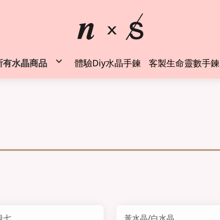
所有水晶商品
體驗Diy水晶手鍊
客製生命靈數手鍊
◍時尚水晶手鍊
水晶純銀戒指
水晶項鍊吊墜
✦空間風水能量擺件✦
✦能量周邊商品✦
水晶礦物標本
水晶礦物標本 (萬元以上)
螢石專區
◍客製生命靈數水晶手鍊
水晶手鍊設計師 創業班
級七
黃水晶/白水晶