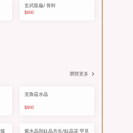
玄武龍龜/ 骨幹
$600
瀏覽更多
克魯茲水晶
$800
晶簇
紫水晶與鈦晶共生/鈦晶花 罕見