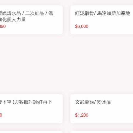
蠟燭水晶 / 二次結晶 / 溫
紅泥骸骨/ 馬達加斯加產地
強化個人力量
990
$6,000
(與客服討論好再下
玄武龍龜/ 粉水晶
0
$1,200