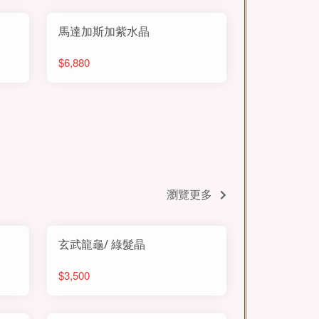
馬達加斯加紫水晶
$6,880
瀏覽更多
玄武龍龜/ 綠髮晶
$3,500