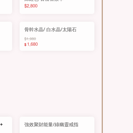
$2,800
骨幹水晶/ 白水晶/太陽石
$1,980
1,680
$
✦
強效聚財能量/綠幽靈戒指