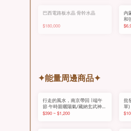
巴西電路板水晶 骨幹水晶
內蒙
和
$180,000
$6,
✦能量周邊商品✦
行走的風水，南京帶回 ∣ 端午
批發下單 
節 午時親曬陽氣/藏納玄武神獸
單)
之氣
$390 ~ $1,200
$10