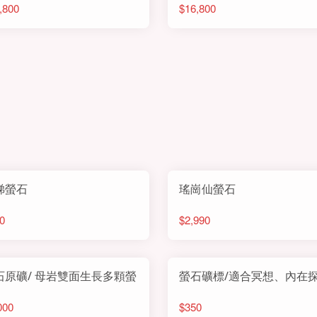
,800
$16,800
梯螢石
瑤崗仙螢石
0
$2,990
石原礦/ 母岩雙面生長多顆螢
螢石礦標/適合冥想、內在
000
$350