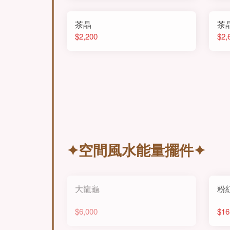
茶晶
茶
$2,200
$2,
✦空間風水能量擺件✦
大龍龜
粉
$6,000
$16