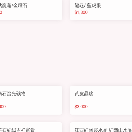
武龍龜/金曜石
龍龜/ 藍虎眼
0
$1,800
滴石螢光礦物
黃皮晶簇
000
$3,000
雀石絲絨吉祥富貴
江西紅幽靈水晶 紅隱山水