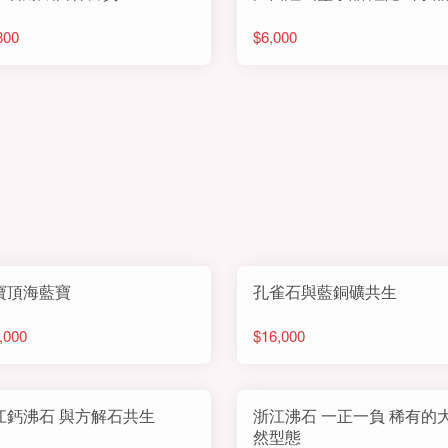
800
$6,000
寶頂海藍寶
孔雀石與藍銅礦共生
,000
$16,000
江鈣沸石 與方解石共生
浙江沸石 一正一負 稀有的
然型態