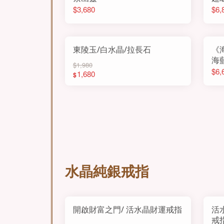
$3,680
$6,
東陵玉/白水晶/拉長石
《海
海
$1,980
$6,
1,680
$
水晶純銀戒指
開啟財富之門/ 活水晶財運戒指
活
戒