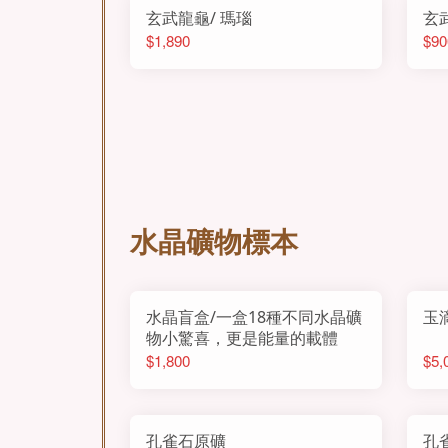
玄武龍龜/ 瑪瑙
玄
$1,890
$90
水晶礦物標本
水晶盲盒/一盒18種不同水晶礦
玉
物小驚喜，更是能量的載體
$1,800
$5,
孔雀石原礦
孔